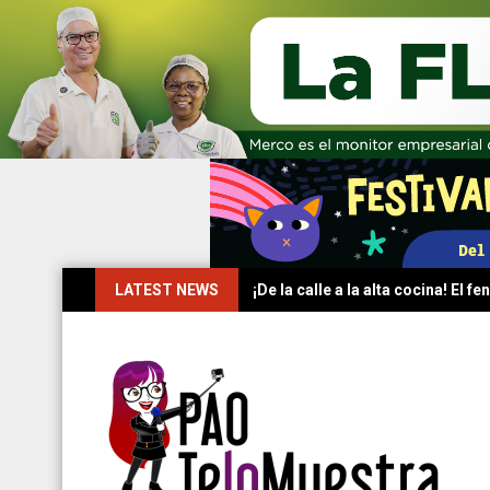
Skip
LATEST NEWS
¡De la calle a la alta cocina! El
to
content