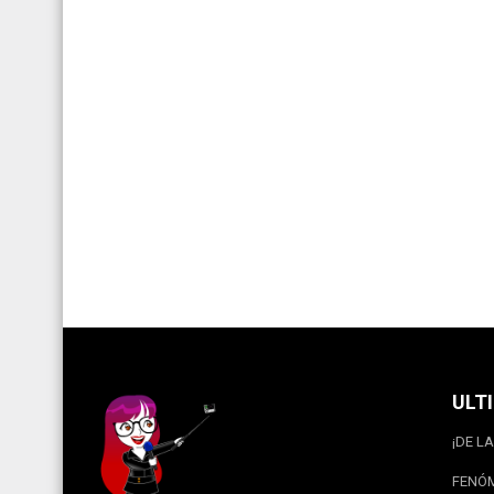
ULT
¡DE LA
FENÓM