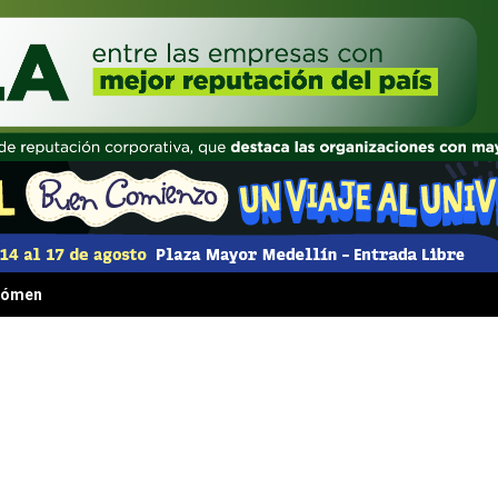
 fenómeno irresistible que transformó la comida rápida para siempre