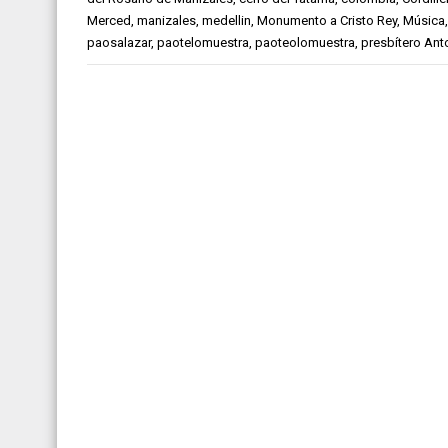
Merced
,
manizales
,
medellin
,
Monumento a Cristo Rey
,
Música
paosalazar
,
paotelomuestra
,
paoteolomuestra
,
presbítero Ant