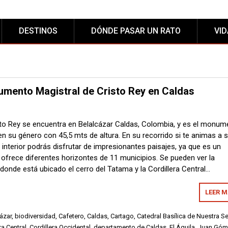
DESTINOS
DÓNDE PASAR UN RATO
VI
umento Magistral de Cristo Rey en Caldas
to Rey se encuentra en Belalcázar Caldas, Colombia, y es el monum
n su género con 45,5 mts de altura. En su recorrido si te animas a s
interior podrás disfrutar de impresionantes paisajes, ya que es un
 ofrece diferentes horizontes de 11 municipios. Se pueden ver la
 donde está ubicado el cerro del Tatama y la Cordillera Central…
LEER 
ázar
,
biodiversidad
,
Cafetero
,
Caldas
,
Cartago
,
Catedral Basílica de Nuestra S
ra Central
,
Cordillera Occidental
,
departamento de Caldas
,
El Águila
,
Juan Góm