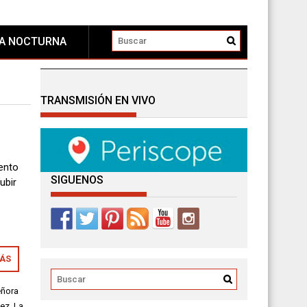
DA NOCTURNA
TRANSMISIÓN EN VIVO
ento
SIGUENOS
ubir
MÁS
eñora
ez
,
La