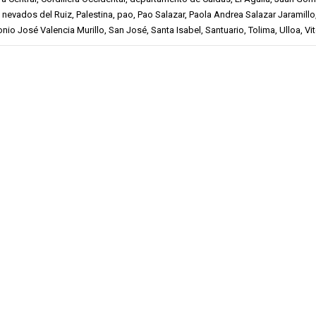
,
nevados del Ruiz
,
Palestina
,
pao
,
Pao Salazar
,
Paola Andrea Salazar Jaramillo
onio José Valencia Murillo
,
San José
,
Santa Isabel
,
Santuario
,
Tolima
,
Ulloa
,
Vi