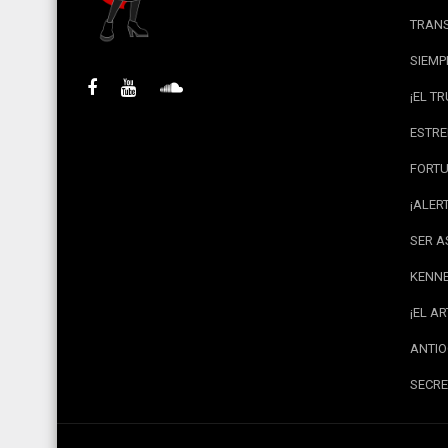
TRANS
SIEMP
¡EL T
ESTRE
FORTU
¡ALER
SER A
KENNE
¡EL A
ANTIO
SECRE