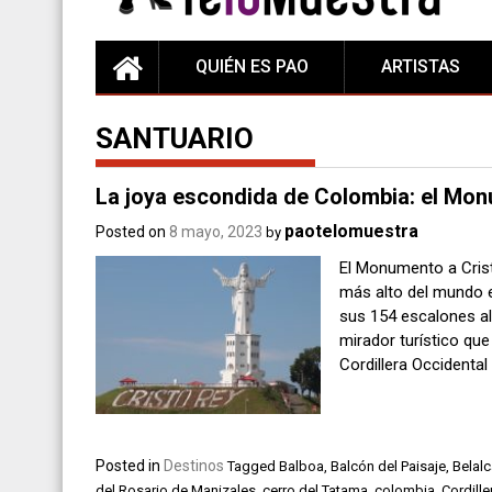
QUIÉN ES PAO
ARTISTAS
SANTUARIO
La joya escondida de Colombia: el Mon
paotelomuestra
Posted on
8 mayo, 2023
by
El Monumento a Cris
más alto del mundo e
sus 154 escalones al 
mirador turístico que
Cordillera Occidental
Posted in
Destinos
Tagged
Balboa
,
Balcón del Paisaje
,
Belalc
del Rosario de Manizales
,
cerro del Tatama
,
colombia
,
Cordille