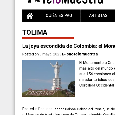
QUIÉN ES PAO
ARTISTAS
TOLIMA
La joya escondida de Colombia: el Mon
paotelomuestra
Posted on
8 mayo, 2023
by
El Monumento a Cris
más alto del mundo e
sus 154 escalones al 
mirador turístico que
Cordillera Occidental
Posted in
Destinos
Tagged
Balboa
,
Balcón del Paisaje
,
Belalc
del Rosario de Manizales
,
cerro del Tatama
,
colombia
,
Cordille