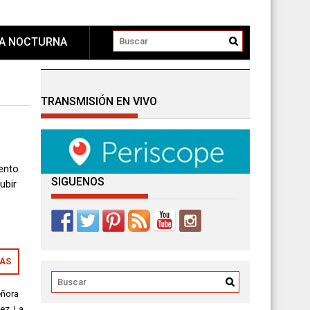
DA NOCTURNA
TRANSMISIÓN EN VIVO
ento
SIGUENOS
ubir
MÁS
eñora
ez
,
La