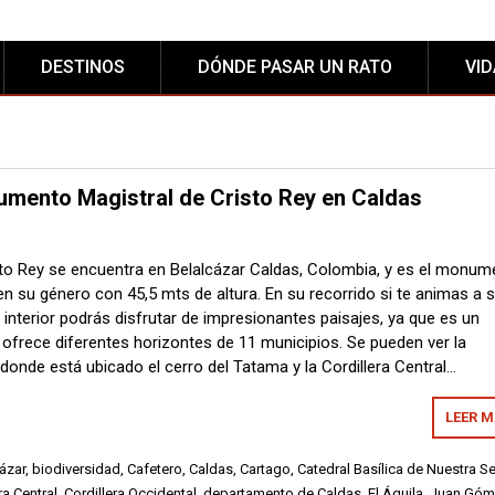
DESTINOS
DÓNDE PASAR UN RATO
VI
umento Magistral de Cristo Rey en Caldas
to Rey se encuentra en Belalcázar Caldas, Colombia, y es el monum
n su género con 45,5 mts de altura. En su recorrido si te animas a s
interior podrás disfrutar de impresionantes paisajes, ya que es un
 ofrece diferentes horizontes de 11 municipios. Se pueden ver la
 donde está ubicado el cerro del Tatama y la Cordillera Central…
LEER 
ázar
,
biodiversidad
,
Cafetero
,
Caldas
,
Cartago
,
Catedral Basílica de Nuestra S
ra Central
,
Cordillera Occidental
,
departamento de Caldas
,
El Águila
,
Juan Góm