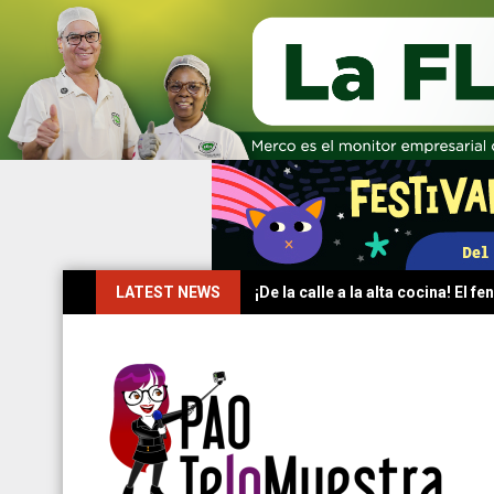
Skip
LATEST NEWS
¡De la calle a la alta cocina! El
to
content