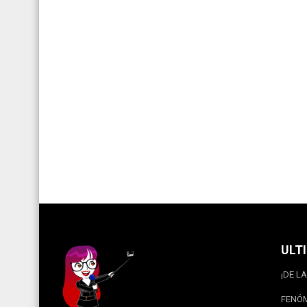
ULT
¡DE LA
FENÓM