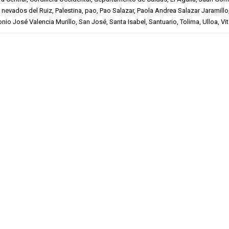
,
nevados del Ruiz
,
Palestina
,
pao
,
Pao Salazar
,
Paola Andrea Salazar Jaramillo
onio José Valencia Murillo
,
San José
,
Santa Isabel
,
Santuario
,
Tolima
,
Ulloa
,
Vi