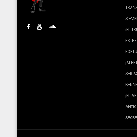
TRANS
SIEMP
¡EL T
ESTRE
FORTU
¡ALER
SER A
KENNE
¡EL A
ANTIO
SECRE