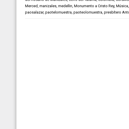
Merced
,
manizales
,
medellin
,
Monumento a Cristo Rey
,
Música
paosalazar
,
paotelomuestra
,
paoteolomuestra
,
presbítero Ant