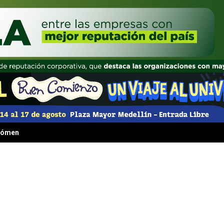
 fenómeno irresistible que transformó la comida rápida para siempre