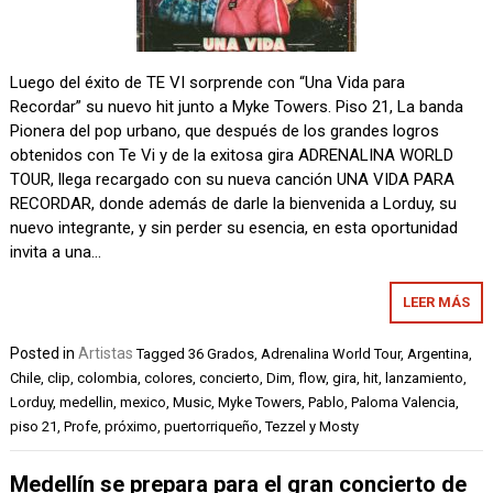
Luego del éxito de TE VI sorprende con “Una Vida para
Recordar” su nuevo hit junto a Myke Towers. Piso 21, La banda
Pionera del pop urbano, que después de los grandes logros
obtenidos con Te Vi y de la exitosa gira ADRENALINA WORLD
TOUR, llega recargado con su nueva canción UNA VIDA PARA
RECORDAR, donde además de darle la bienvenida a Lorduy, su
nuevo integrante, y sin perder su esencia, en esta oportunidad
invita a una…
LEER MÁS
Posted in
Artistas
Tagged
36 Grados
,
Adrenalina World Tour
,
Argentina
,
Chile
,
clip
,
colombia
,
colores
,
concierto
,
Dim
,
flow
,
gira
,
hit
,
lanzamiento
,
Lorduy
,
medellin
,
mexico
,
Music
,
Myke Towers
,
Pablo
,
Paloma Valencia
,
piso 21
,
Profe
,
próximo
,
puertorriqueño
,
Tezzel y Mosty
Medellín se prepara para el gran concierto de