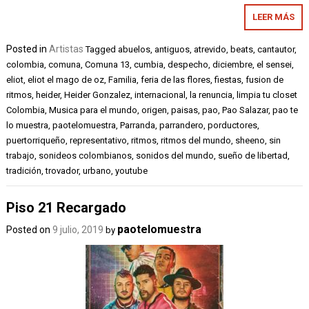
LEER MÁS
Posted in
Artistas
Tagged
abuelos
,
antiguos
,
atrevido
,
beats
,
cantautor
,
colombia
,
comuna
,
Comuna 13
,
cumbia
,
despecho
,
diciembre
,
el sensei
,
eliot
,
eliot el mago de oz
,
Familia
,
feria de las flores
,
fiestas
,
fusion de
ritmos
,
heider
,
Heider Gonzalez
,
internacional
,
la renuncia
,
limpia tu closet
Colombia
,
Musica para el mundo
,
origen
,
paisas
,
pao
,
Pao Salazar
,
pao te
lo muestra
,
paotelomuestra
,
Parranda
,
parrandero
,
porductores
,
puertorriqueño
,
representativo
,
ritmos
,
ritmos del mundo
,
sheeno
,
sin
trabajo
,
sonideos colombianos
,
sonidos del mundo
,
sueño de libertad
,
tradición
,
trovador
,
urbano
,
youtube
Piso 21 Recargado
paotelomuestra
Posted on
9 julio, 2019
by