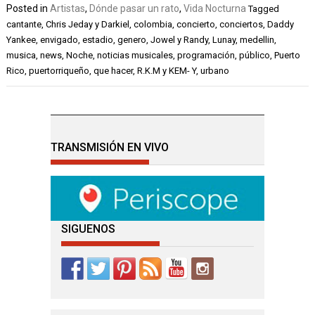
Posted in
Artistas
,
Dónde pasar un rato
,
Vida Nocturna
Tagged
cantante
,
Chris Jeday y Darkiel
,
colombia
,
concierto
,
conciertos
,
Daddy
Yankee
,
envigado
,
estadio
,
genero
,
Jowel y Randy
,
Lunay
,
medellin
,
musica
,
news
,
Noche
,
noticias musicales
,
programación
,
público
,
Puerto
Rico
,
puertorriqueño
,
que hacer
,
R.K.M y KEM- Y
,
urbano
TRANSMISIÓN EN VIVO
SIGUENOS