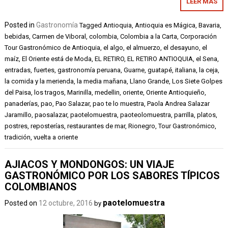
LEER MÁS
Posted in
Gastronomía
Tagged
Antioquia
,
Antioquia es Mágica
,
Bavaria
,
bebidas
,
Carmen de Viboral
,
colombia
,
Colombia a la Carta
,
Corporación
Tour Gastronómico de Antioquia
,
el algo
,
el almuerzo
,
el desayuno
,
el
maíz
,
El Oriente está de Moda
,
EL RETIRO
,
EL RETIRO ANTIOQUIA
,
el Sena
,
entradas
,
fuertes
,
gastronomía peruana
,
Guarne
,
guatapé
,
italiana
,
la ceja
,
la comida y la merienda
,
la media mañana
,
Llano Grande
,
Los Siete Golpes
del Paisa
,
los tragos
,
Marinilla
,
medellin
,
oriente
,
Oriente Antioquieño
,
panaderías
,
pao
,
Pao Salazar
,
pao te lo muestra
,
Paola Andrea Salazar
Jaramillo
,
paosalazar
,
paotelomuestra
,
paoteolomuestra
,
parrilla
,
platos
,
postres
,
reposterías
,
restaurantes de mar
,
Rionegro
,
Tour Gastronómico
,
tradición
,
vuelta a oriente
AJIACOS Y MONDONGOS: UN VIAJE
GASTRONÓMICO POR LOS SABORES TÍPICOS
COLOMBIANOS
paotelomuestra
Posted on
12 octubre, 2016
by