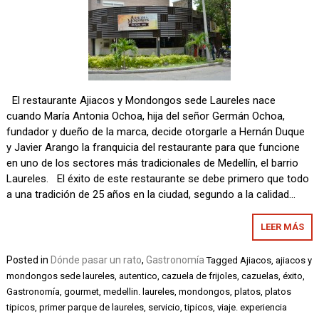
El restaurante Ajiacos y Mondongos sede Laureles nace
cuando María Antonia Ochoa, hija del señor Germán Ochoa,
fundador y dueño de la marca, decide otorgarle a Hernán Duque
y Javier Arango la franquicia del restaurante para que funcione
en uno de los sectores más tradicionales de Medellín, el barrio
Laureles. El éxito de este restaurante se debe primero que todo
a una tradición de 25 años en la ciudad, segundo a la calidad…
LEER MÁS
Posted in
Dónde pasar un rato
,
Gastronomía
Tagged
Ajiacos
,
ajiacos y
mondongos sede laureles
,
autentico
,
cazuela de frijoles
,
cazuelas
,
éxito
,
Gastronomía
,
gourmet
,
medellin. laureles
,
mondongos
,
platos
,
platos
tipicos
,
primer parque de laureles
,
servicio
,
tipicos
,
viaje. experiencia