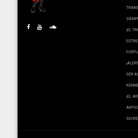
TRANS
SIEMP
¡EL T
ESTRE
FORTU
¡ALER
SER A
KENNE
¡EL A
ANTIO
SECRE