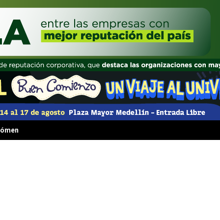
 fenómeno irresistible que transformó la comida rápida para siempre