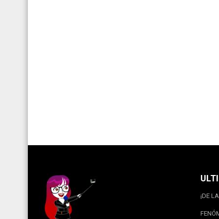
ULT
¡DE LA
FENÓM