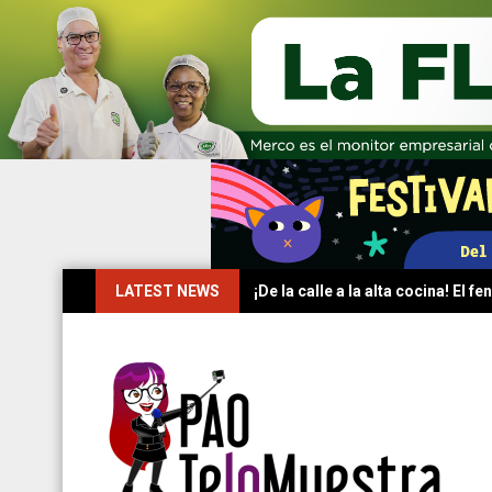
Skip
LATEST NEWS
¡De la calle a la alta cocina! El
to
content