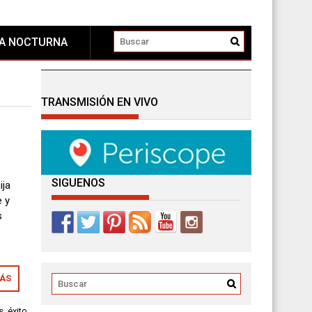
DA NOCTURNA
TRANSMISIÓN EN VIVO
SIGUENOS
ija
e y
s
o
MÁS
s
,
éxito
,