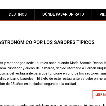
DESTINOS
DÓNDE PASAR UN RATO
VI
ASTRONÓMICO POR LOS SABORES TÍPICOS
cos y Mondongos sede Laureles nace cuando María Antonia Ochoa, h
oa, fundador y dueño de la marca, decide otorgarle a Hernán Duqu
nquicia del restaurante para que funcione en uno de los sectores má
llín, el barrio Laureles. El éxito de este restaurante se debe primer
ión de 25 años en la ciudad, segundo a la calidad…
LEER 
os
,
ajiacos y mondongos sede laureles
,
autentico
,
cazuela de frijoles
,
cazuela