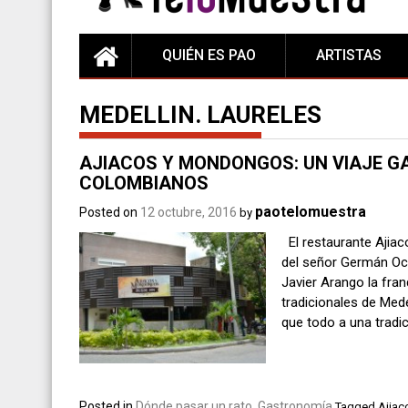
QUIÉN ES PAO
ARTISTAS
MEDELLIN. LAURELES
AJIACOS Y MONDONGOS: UN VIAJE G
COLOMBIANOS
paotelomuestra
Posted on
12 octubre, 2016
by
El restaurante Ajia
del señor Germán Och
Javier Arango la fra
tradicionales de Mede
que todo a una tradic
Posted in
Dónde pasar un rato
,
Gastronomía
Tagged
Ajiac