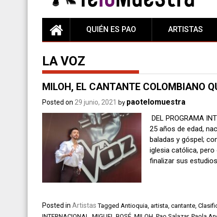
QUIÉN ES PAO
ARTISTAS
LA VOZ
MILOH, EL CANTANTE COLOMBIANO Q
paotelomuestra
Posted on
29 junio, 2021
by
DEL PROGRAMA INTER
25 años de edad, nac
baladas y góspel; co
iglesia católica, per
finalizar sus estudios
Posted in
Artistas
Tagged
Antioquia
,
artista
,
cantante
,
Clasifi
INTERNACIONAL
,
MIGUEL BOSÉ
,
MILOH
,
Pao Salazar
,
Paola An