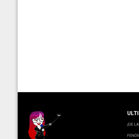
ULT
¡DE LA
FENÓM