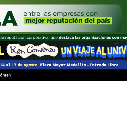
 fenómeno irresistible que transformó la comida rápida para siempre