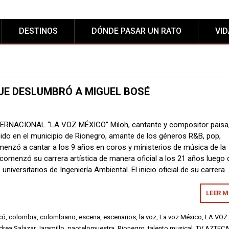
DESTINOS
DÓNDE PASAR UN RATO
VI
UE DESLUMBRÓ A MIGUEL BOSÉ
NACIONAL “LA VOZ MÉXICO” Miloh, cantante y compositor paisa,
ido en el municipio de Rionegro, amante de los géneros R&B, pop,
menzó a cantar a los 9 años en coros y ministerios de música de la
o comenzó su carrera artística de manera oficial a los 21 años luego 
 universitarios de Ingeniería Ambiental. El inicio oficial de su carrera
LEER 
có
,
colombia
,
colombiano
,
escena
,
escenarios
,
la voz
,
La voz México
,
LA VOZ.
drea Salazar Jaramillo
,
paotelomuestra
,
Rionegro
,
talento musical
,
TV AZTEC