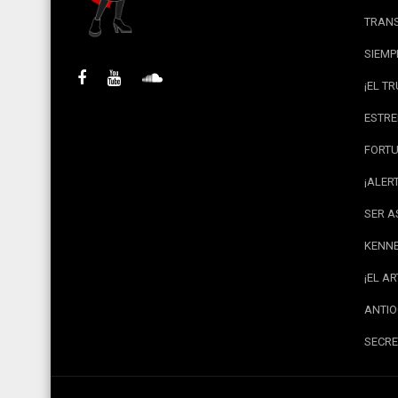
TRANS
SIEMP
¡EL T
ESTRE
FORTU
¡ALER
SER A
KENNE
¡EL A
ANTIO
SECRE