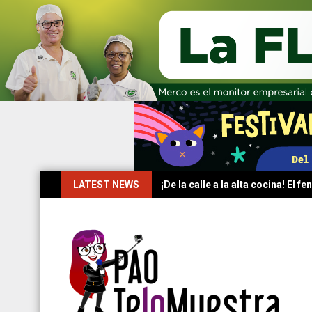
Skip
LATEST NEWS
¡De la calle a la alta cocina! El
to
content