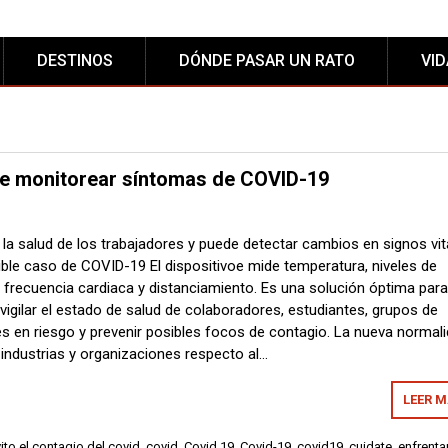
DESTINOS
DÓNDE PASAR UN RATO
VI
de monitorear síntomas de COVID-19
 la salud de los trabajadores y puede detectar cambios en signos vit
ible caso de COVID-19 El dispositivoe mide temperatura, niveles de
, frecuencia cardiaca y distanciamiento. Es una solución óptima par
vigilar el estado de salud de colaboradores, estudiantes, grupos de
s en riesgo y prevenir posibles focos de contagio. La nueva normal
 industrias y organizaciones respecto al…
LEER 
to el contagio del covid
,
covid
,
Covid 19
,
Covid-19
,
covid19
,
cuidate
,
enfrenta