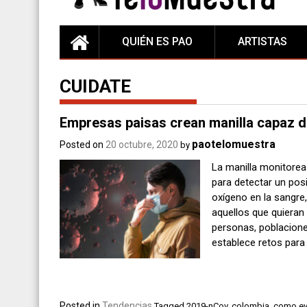
QUIÉN ES PAO
ARTISTAS
CUIDATE
Empresas paisas crean manilla capaz 
paotelomuestra
Posted on
20 octubre, 2020
by
La manilla monitorea
para detectar un pos
oxígeno en la sangre
aquellos que quieran 
personas, poblacione
establece retos para
Posted in
Tendencias
Tagged
2019-nCov
,
colombia
,
como evi