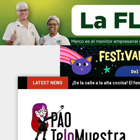
Skip
LATEST NEWS
¡De la calle a la alta cocina! El
to
content