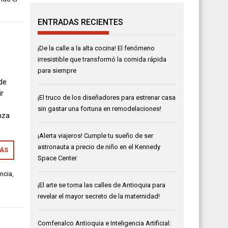
ENTRADAS RECIENTES
¡De la calle a la alta cocina! El fenómeno
irresistible que transformó la comida rápida
para siempre
de
ir
¡El truco de los diseñadores para estrenar casa
sin gastar una fortuna en remodelaciones!
nza
¡Alerta viajeros! Cumple tu sueño de ser
astronauta a precio de niño en el Kennedy
MÁS
Space Center
ncia
,
¡El arte se toma las calles de Antioquia para
revelar el mayor secreto de la maternidad!
Comfenalco Antioquia e Inteligencia Artificial: