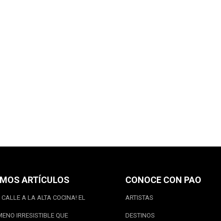
IMOS ARTÍCULOS
CONOCE CON PAO
 CALLE A LA ALTA COCINA! EL
ARTISTAS
ENO IRRESISTIBLE QUE
DESTINOS