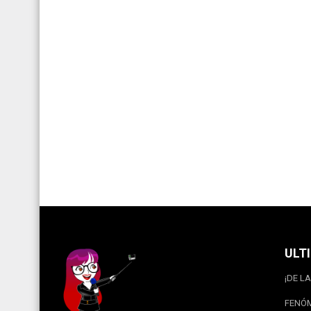
ULT
¡DE LA
FENÓM