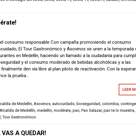
érate!
 y el consumo responsable Con campaña promoviendo el consumo
ocuidado, El Tour Gastronómico y Asovinos se unen a la temporada 
urantes en Medellín, haciendo un llamado a la ciudadanía para cumpl
oseguridad y el consumo moderado de bebidas alcohólicas y a las
finalmente den vía libre al plan piloto de reactivación. Con la espera
nce la prueba…
LEER 
caldía de Medellín
,
Asovinos
,
autocuidado
,
bioseguridad
,
colombia
,
continge
 Alcaldía de Medellín
,
medellin
,
modérate
,
pao
,
Pao Salazar
,
pao te lo muestra
,
d
,
Tour Gastronómico
A VAS A QUEDAR!