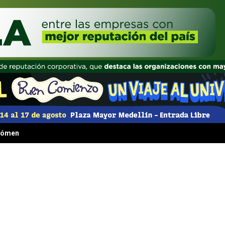
 fenómeno irresistible que transformó la comida rápida para siempre