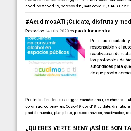
covid
,
postcovid-19
,
postcovid19
,
sars covid 19
,
SARS-CoV-2
#AcudimosATi ¡Cuídate, disfruta y mod
paotelomuestra
Posted on
14 julio, 2020
by
Por el autocuidado
responsable y el aut
reactivación de resta
los protocolos de bi
autoridades para que 
de que pronto comie
Posted in
Tendencias
Tagged
#acudimosati
,
acudimosati
,
Al
coronavid
,
coronavirus
,
Covid-19
,
covid19
,
cuidate
,
disfruta
,
la
paotelomuestra
,
plan piloto
,
postcoronaviros
,
reactivación
,
re
¿QUIERES VERTE BIEN? ¡ASÍ DE BONIT