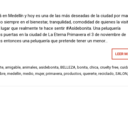
 en Medellín y hoy es una de las más deseadas de la ciudad por ma
o siempre en el bienestar, tranquilidad, comodidad de quienes la visi
lugar que realmente te hace sentir #Asídebonita. Una peluquería
us puertas en la ciudad de La Eterna Primavera el 3 de noviembre de
s entonces una peluquería que pretende tener un menor…
LEER 
te
,
amigable
,
animales
,
asidebonita
,
BELLEZA
,
bonita
,
chica
,
cruelty free
,
cuid
bre
,
medellin
,
medio
,
mujer
,
primavera
,
productos
,
quererte
,
reciclado
,
SALON