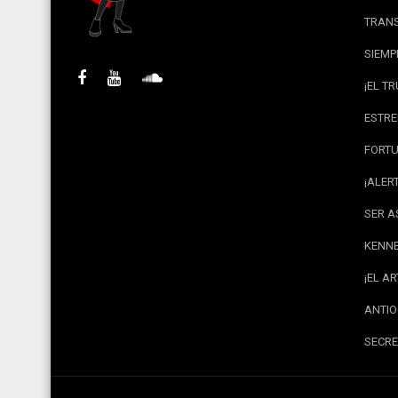
TRANS
SIEMP
¡EL T
ESTRE
FORTU
¡ALER
SER A
KENNE
¡EL A
ANTIO
SECRE