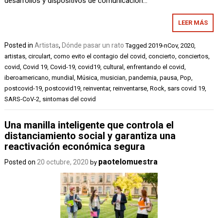
desarrollos y dispositivos de comunicación…
LEER MÁS
Posted in
Artistas
,
Dónde pasar un rato
Tagged
2019-nCov
,
2020
,
artistas
,
circulart
,
como evito el contagio del covid
,
concierto
,
conciertos
,
covid
,
Covid 19
,
Covid-19
,
covid19
,
cultural
,
enfrentando el covid
,
iberoamericano
,
mundial
,
Música
,
musician
,
pandemia
,
pausa
,
Pop
,
postcovid-19
,
postcovid19
,
reinventar
,
reinventarse
,
Rock
,
sars covid 19
,
SARS-CoV-2
,
sintomas del covid
Una manilla inteligente que controla el
distanciamiento social y garantiza una
reactivación económica segura
paotelomuestra
Posted on
20 octubre, 2020
by