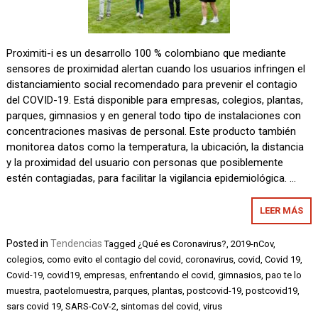
Proximiti-i es un desarrollo 100 % colombiano que mediante
sensores de proximidad alertan cuando los usuarios infringen el
distanciamiento social recomendado para prevenir el contagio
del COVID-19. Está disponible para empresas, colegios, plantas,
parques, gimnasios y en general todo tipo de instalaciones con
concentraciones masivas de personal. Este producto también
monitorea datos como la temperatura, la ubicación, la distancia
y la proximidad del usuario con personas que posiblemente
estén contagiadas, para facilitar la vigilancia epidemiológica. …
LEER MÁS
Posted in
Tendencias
Tagged
¿Qué es Coronavirus?
,
2019-nCov
,
colegios
,
como evito el contagio del covid
,
coronavirus
,
covid
,
Covid 19
,
Covid-19
,
covid19
,
empresas
,
enfrentando el covid
,
gimnasios
,
pao te lo
muestra
,
paotelomuestra
,
parques
,
plantas
,
postcovid-19
,
postcovid19
,
sars covid 19
,
SARS-CoV-2
,
sintomas del covid
,
virus