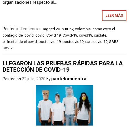
organizaciones respecto al…
LEER MÁS
Posted in
Tendencias
Tagged
2019-nCov
,
colombia
,
como evito el
contagio del covid
,
covid
,
Covid 19
,
Covid-19
,
covid19
,
cuidate
,
enfrentando el covid
,
postcovid-19
,
postcovid19
,
sars covid 19
,
SARS-
CoV-2
LLEGARON LAS PRUEBAS RÁPIDAS PARA LA
DETECCIÓN DE COVID-19
paotelomuestra
Posted on
22 julio, 2020
by