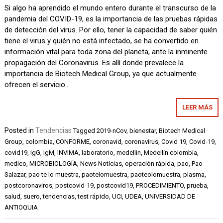
Si algo ha aprendido el mundo entero durante el transcurso de la
pandemia del COVID-19, es la importancia de las pruebas rápidas
de detección del virus. Por ello, tener la capacidad de saber quién
tiene el virus y quién no está infectado, se ha convertido en
información vital para toda zona del planeta, ante la inminente
propagación del Coronavirus. Es allí donde prevalece la
importancia de Biotech Medical Group, ya que actualmente
ofrecen el servicio…
LEER MÁS
Posted in
Tendencias
Tagged
2019-nCov
,
bienestar
,
Biotech Medical
Group
,
colombia
,
CONFORME
,
coronavid
,
coronavirus
,
Covid 19
,
Covid-19
,
covid19
,
IgG
,
IgM
,
INVIMA
,
laboratorio
,
medellin
,
Medellín colombia
,
medico
,
MICROBIOLOGÍA
,
News Noticias
,
operación rápida
,
pao
,
Pao
Salazar
,
pao te lo muestra
,
paotelomuestra
,
paoteolomuestra
,
plasma
,
postcoronaviros
,
postcovid-19
,
postcovid19
,
PROCEDIMIENTO
,
prueba
,
salud
,
suero
,
tendencias
,
test rápido
,
UCI
,
UDEA
,
UNIVERSIDAD DE
ANTIOQUIA