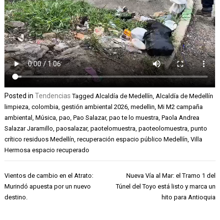
Posted in
Tendencias
Tagged
Alcaldía de Medellín
,
Alcaldía de Medellín
limpieza
,
colombia
,
gestión ambiental 2026
,
medellin
,
Mi M2 campaña
ambiental
,
Música
,
pao
,
Pao Salazar
,
pao te lo muestra
,
Paola Andrea
Salazar Jaramillo
,
paosalazar
,
paotelomuestra
,
paoteolomuestra
,
punto
crítico residuos Medellín
,
recuperación espacio público Medellín
,
Villa
Hermosa espacio recuperado
Navegación
Vientos de cambio en el Atrato:
Nueva Vía al Mar: el Tramo 1 del
de
Murindó apuesta por un nuevo
Túnel del Toyo está listo y marca un
entradas
destino.
hito para Antioquia