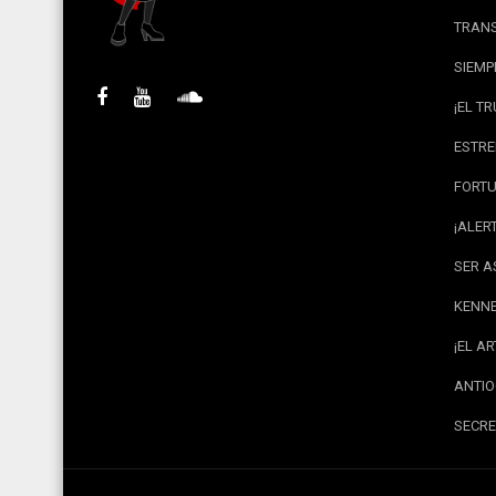
TRANS
SIEMP
¡EL T
ESTRE
FORTU
¡ALER
SER A
KENNE
¡EL A
ANTIO
SECRE