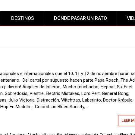
DESTINOS
DÓNDE PASAR UN RATO
VI
cionales e internacionales que el 10, 11 y 12 de noviembre harán s
cuentenario. Del cartel por supuesto hacen parte Papa Roach, The Ad
lo pidieron! Ángeles de Infierno, Mucho muchacho, Hepcat, Six Feet
, Sobredosis, Vientre, Electric Mistakes, Lord Pert, General Bong,
sas, Julio Victoria, Distracción, Witchtrap, Laberinto, Doctor Krápula,
Hop En Medellín, Colombian Blues Society,…
LEER 
gged
Aborigen
,
Akasha
,
altavoz
,
Bad Manners
,
colombia
,
Colombian Blues So