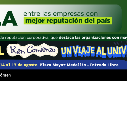
 fenómeno irresistible que transformó la comida rápida para siempre