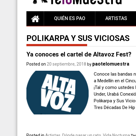
QUIÉN ES PAO
ARTISTAS
POLIKARPA Y SUS VICIOSAS
Ya conoces el cartel de Altavoz Fest?
paotelomuestra
Posted on
20 septiembre, 2018
by
Conoce las bandas na
a Medellín en el Cin
¡Tal y como ustedes 
Under, Urabá Conexión
Polikarpa y Sus Vicio
Tres Décadas De Hip 
Posted in
Artistas
,
Dónde pasar un rato
,
Vida Nocturna
Ta