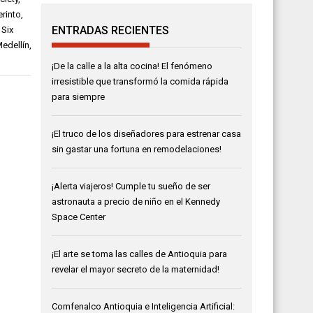
rinto
,
ENTRADAS RECIENTES
,
Six
edellín
,
¡De la calle a la alta cocina! El fenómeno
irresistible que transformó la comida rápida
para siempre
¡El truco de los diseñadores para estrenar casa
sin gastar una fortuna en remodelaciones!
¡Alerta viajeros! Cumple tu sueño de ser
astronauta a precio de niño en el Kennedy
Space Center
¡El arte se toma las calles de Antioquia para
revelar el mayor secreto de la maternidad!
Comfenalco Antioquia e Inteligencia Artificial: