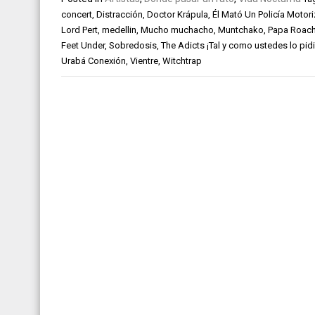
concert
,
Distracción
,
Doctor Krápula
,
Él Mató Un Policía Motor
Lord Pert
,
medellin
,
Mucho muchacho
,
Muntchako
,
Papa Roac
Feet Under
,
Sobredosis
,
The Adicts ¡Tal y como ustedes lo pidi
Urabá Conexión
,
Vientre
,
Witchtrap