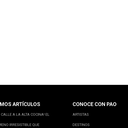
IMOS ARTÍCULOS
CONOCE CON PAO
 CALLE A LA ALTA COCINA! EL
ARTISTAS
ENO IRRESISTIBLE QUE
DESTINOS