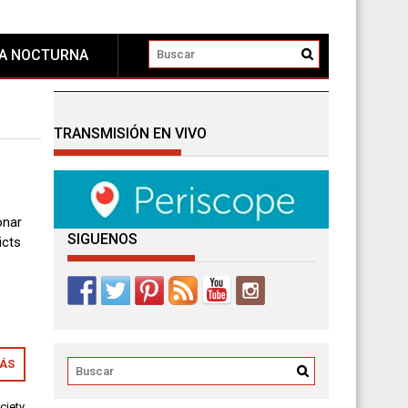
DA NOCTURNA
TRANSMISIÓN EN VIVO
onar
SIGUENOS
icts
MÁS
ciety
,