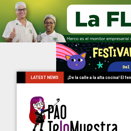
Skip
LATEST NEWS
¡De la calle a la alta cocina! El
to
content