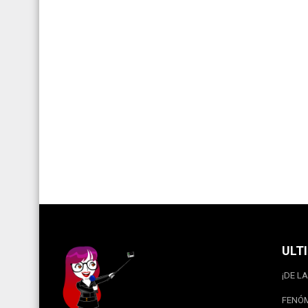
ULT
¡DE LA
FENÓM