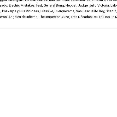
izado
,
Electric Mistakes
,
fest
,
General Bong
,
Hepcat
,
Judge
,
Julio Victoria
,
Labe
h
,
Polikarpa y Sus Viciosas
,
Pressive
,
Puerquerama
,
San Pascualito Rey
,
Scan 7
eron! Ángeles de Infierno
,
The Inspector Cluzo
,
Tres Décadas De Hip Hop En M