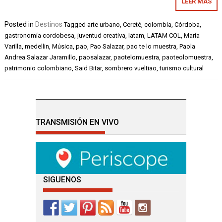
LEER MÁS
Posted in
Destinos
Tagged
arte urbano
,
Cereté
,
colombia
,
Córdoba
,
gastronomía cordobesa
,
juventud creativa
,
latam
,
LATAM COL
,
María
Varilla
,
medellin
,
Música
,
pao
,
Pao Salazar
,
pao te lo muestra
,
Paola
Andrea Salazar Jaramillo
,
paosalazar
,
paotelomuestra
,
paoteolomuestra
,
patrimonio colombiano
,
Said Bitar
,
sombrero vueltiao
,
turismo cultural
TRANSMISIÓN EN VIVO
SIGUENOS