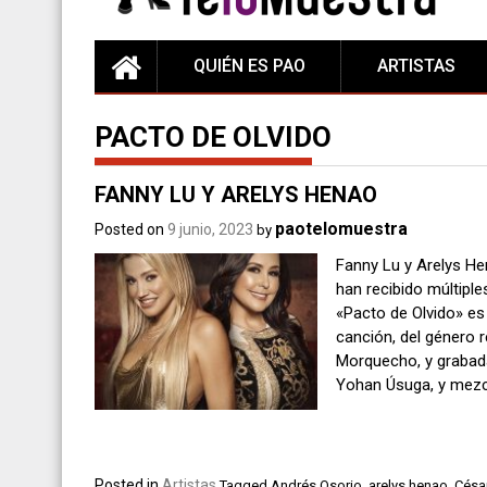
QUIÉN ES PAO
ARTISTAS
PACTO DE OLVIDO
FANNY LU Y ARELYS HENAO
paotelomuestra
Posted on
9 junio, 2023
by
Fanny Lu y Arelys H
han recibido múltiple
«Pacto de Olvido» es
canción, del género 
Morquecho, y grabada
Yohan Úsuga, y mez
Posted in
Artistas
Tagged
Andrés Osorio
,
arelys henao
,
Césa