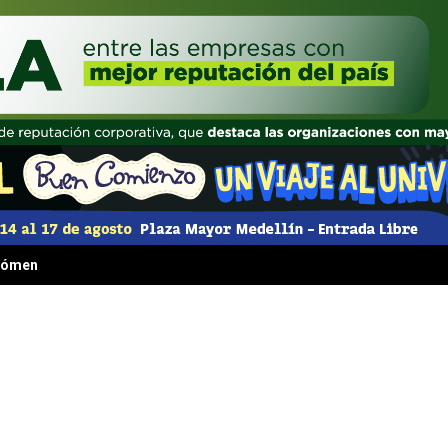
 fenómeno irresistible que transformó la comida rápida para siempre