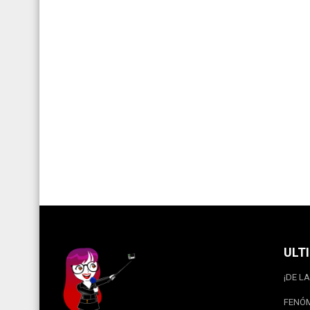
ULT
¡DE LA
FENÓM