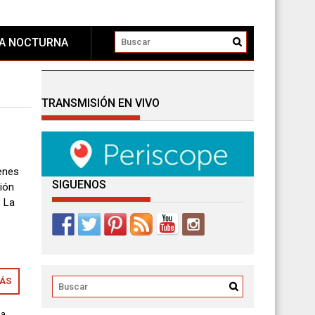
DA NOCTURNA
TRANSMISIÓN EN VIVO
enes
SIGUENOS
ción
. La
e
MÁS
na