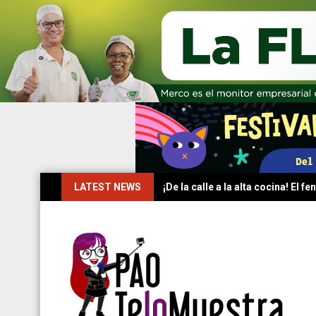
Skip
LATEST NEWS
¡De la calle a la alta cocina! El
to
content