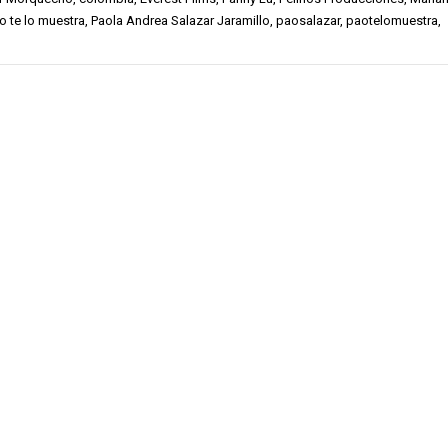
o te lo muestra
,
Paola Andrea Salazar Jaramillo
,
paosalazar
,
paotelomuestra
,