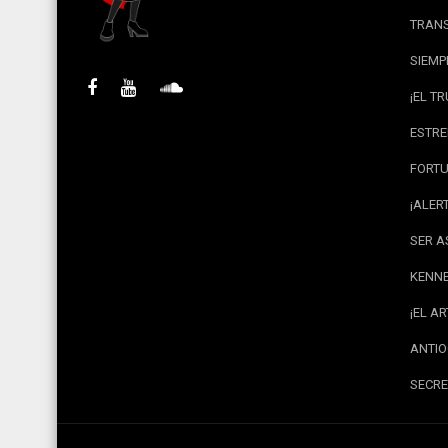
TRANS
SIEMP
¡EL T
ESTRE
FORTU
¡ALER
SER A
KENNE
¡EL A
ANTIO
SECRE