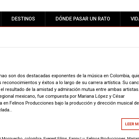
DESTINOS
DÓNDE PASAR UN RATO
VI
enao son dos destacadas exponentes de la música en Colombia, qui
s reconocimientos y éxitos a lo largo de su carrera artística. Su can
 el resultado de la amistad y admiración mutua entre ambas artistas
regional mexicano, fue compuesta por Mariana López y César
 en Felinos Producciones bajo la producción y dirección musical d
clada…
LEER 
r Morquecho
,
colombia
,
Everest Films
,
Fanny Lu
,
Felinos Producciones
,
Maria