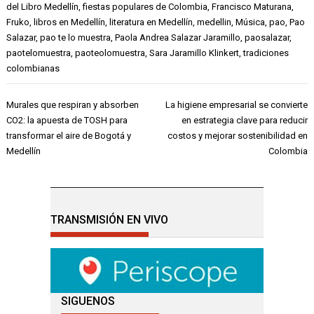
del Libro Medellín
,
fiestas populares de Colombia
,
Francisco Maturana
,
Fruko
,
libros en Medellín
,
literatura en Medellín
,
medellin
,
Música
,
pao
,
Pao
Salazar
,
pao te lo muestra
,
Paola Andrea Salazar Jaramillo
,
paosalazar
,
paotelomuestra
,
paoteolomuestra
,
Sara Jaramillo Klinkert
,
tradiciones
colombianas
Navegación
Murales que respiran y absorben
La higiene empresarial se convierte
de
CO2: la apuesta de TOSH para
en estrategia clave para reducir
entradas
transformar el aire de Bogotá y
costos y mejorar sostenibilidad en
Medellín
Colombia
TRANSMISIÓN EN VIVO
SIGUENOS