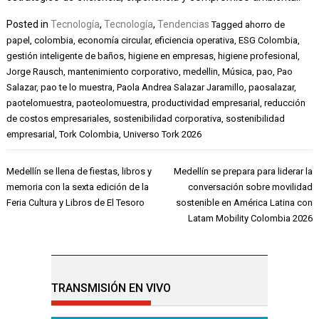
Posted in
Tecnología
,
Tecnología
,
Tendencias
Tagged
ahorro de
papel
,
colombia
,
economía circular
,
eficiencia operativa
,
ESG Colombia
,
gestión inteligente de baños
,
higiene en empresas
,
higiene profesional
,
Jorge Rausch
,
mantenimiento corporativo
,
medellin
,
Música
,
pao
,
Pao
Salazar
,
pao te lo muestra
,
Paola Andrea Salazar Jaramillo
,
paosalazar
,
paotelomuestra
,
paoteolomuestra
,
productividad empresarial
,
reducción
de costos empresariales
,
sostenibilidad corporativa
,
sostenibilidad
empresarial
,
Tork Colombia
,
Universo Tork 2026
Navegación
Medellín se llena de fiestas, libros y
Medellín se prepara para liderar la
de
memoria con la sexta edición de la
conversación sobre movilidad
entradas
Feria Cultura y Libros de El Tesoro
sostenible en América Latina con
Latam Mobility Colombia 2026
TRANSMISIÓN EN VIVO