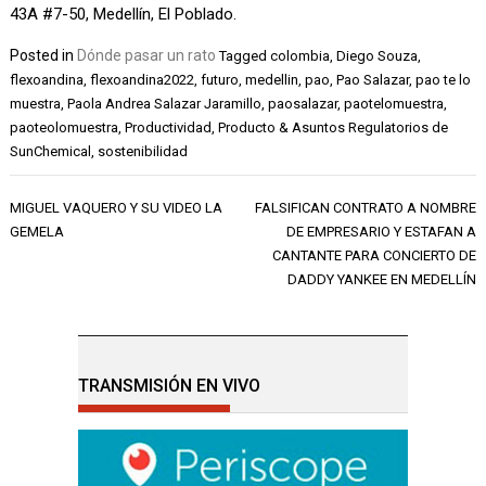
43A #7-50, Medellín, El Poblado.
Posted in
Dónde pasar un rato
Tagged
colombia
,
Diego Souza
,
flexoandina
,
flexoandina2022
,
futuro
,
medellin
,
pao
,
Pao Salazar
,
pao te lo
muestra
,
Paola Andrea Salazar Jaramillo
,
paosalazar
,
paotelomuestra
,
paoteolomuestra
,
Productividad
,
Producto & Asuntos Regulatorios de
SunChemical
,
sostenibilidad
Navegación
MIGUEL VAQUERO Y SU VIDEO LA
FALSIFICAN CONTRATO A NOMBRE
de
GEMELA
DE EMPRESARIO Y ESTAFAN A
entradas
CANTANTE PARA CONCIERTO DE
DADDY YANKEE EN MEDELLÍN
TRANSMISIÓN EN VIVO