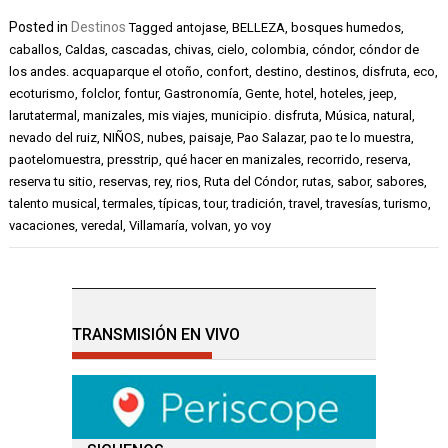
Posted in
Destinos
Tagged
antojase
,
BELLEZA
,
bosques humedos
,
caballos
,
Caldas
,
cascadas
,
chivas
,
cielo
,
colombia
,
cóndor
,
cóndor de
los andes. acquaparque el otoño
,
confort
,
destino
,
destinos
,
disfruta
,
eco
,
ecoturismo
,
folclor
,
fontur
,
Gastronomía
,
Gente
,
hotel
,
hoteles
,
jeep
,
larutatermal
,
manizales
,
mis viajes
,
municipio. disfruta
,
Música
,
natural
,
nevado del ruiz
,
NIÑOS
,
nubes
,
paisaje
,
Pao Salazar
,
pao te lo muestra
,
paotelomuestra
,
presstrip
,
qué hacer en manizales
,
recorrido
,
reserva
,
reserva tu sitio
,
reservas
,
rey
,
rios
,
Ruta del Cóndor
,
rutas
,
sabor
,
sabores
,
talento musical
,
termales
,
típicas
,
tour
,
tradición
,
travel
,
travesías
,
turismo
,
vacaciones
,
veredal
,
Villamaría
,
volvan
,
yo voy
TRANSMISIÓN EN VIVO