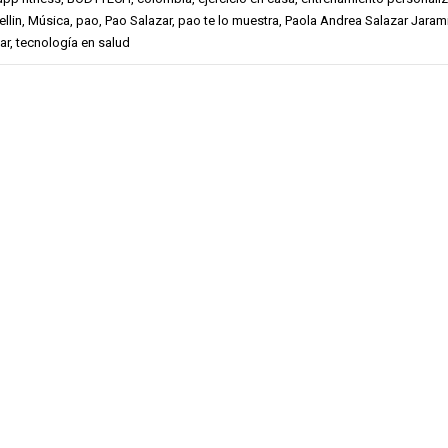
llin
,
Música
,
pao
,
Pao Salazar
,
pao te lo muestra
,
Paola Andrea Salazar Jarami
ar
,
tecnología en salud