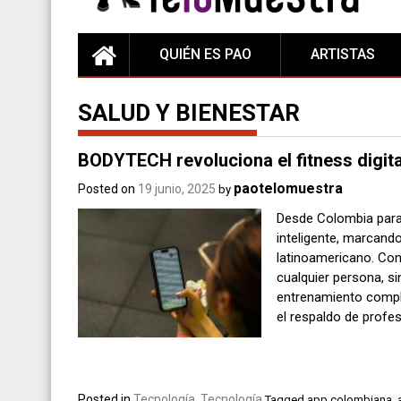
QUIÉN ES PAO
ARTISTAS
SALUD Y BIENESTAR
BODYTECH revoluciona el fitness digit
paotelomuestra
Posted on
19 junio, 2025
by
Desde Colombia para
inteligente, marcando
latinoamericano. Con
cualquier persona, si
entrenamiento complet
el respaldo de profes
Posted in
Tecnología
,
Tecnología
Tagged
app colombiana
,