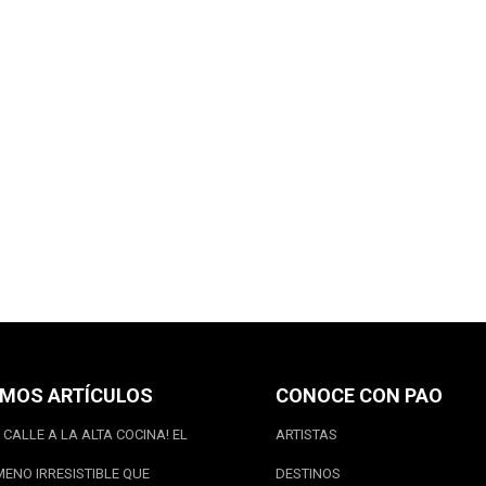
IMOS ARTÍCULOS
CONOCE CON PAO
 CALLE A LA ALTA COCINA! EL
ARTISTAS
ENO IRRESISTIBLE QUE
DESTINOS