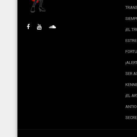
TRANS
SIEMP
¡EL T
ESTRE
FORTU
¡ALER
SER A
KENNE
¡EL A
ANTIO
SECRE