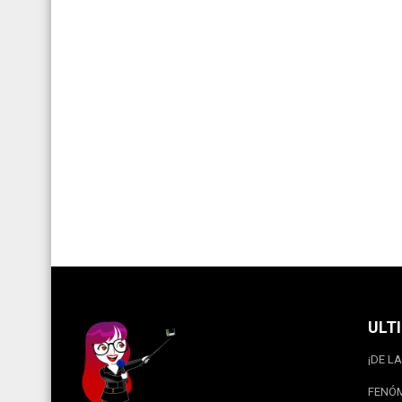
ULT
¡DE LA
FENÓM