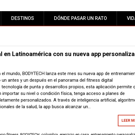
DESTINOS
DÓNDE PASAR UN RATO
VI
al en Latinoamérica con su nueva app personaliz
 el mundo, BODYTECH lanza este mes su nueva app de entrenamie
 un antes y un después en el panorama del fitness digital
 tecnología de punta y desarrollos propios, esta aplicación permite 
n importar su nivel o condición física, tenga acceso a planes de
amente personalizados. A través de inteligencia artificial, algoritm
ionales de la salud, la app busca alcanzar un…
LEER 
app fitness
,
BODYTECH
,
colombia
,
ejercicio en casa
,
entrenamiento personali