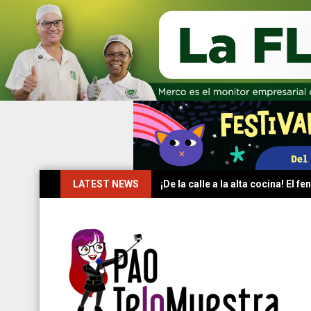
Skip
LATEST NEWS
¡De la calle a la alta cocina! El
to
content