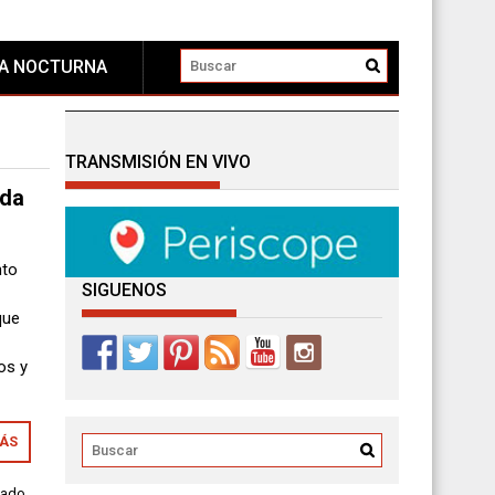
DA NOCTURNA
TRANSMISIÓN EN VIVO
ada
nto
SIGUENOS
que
os y
MÁS
zado
,