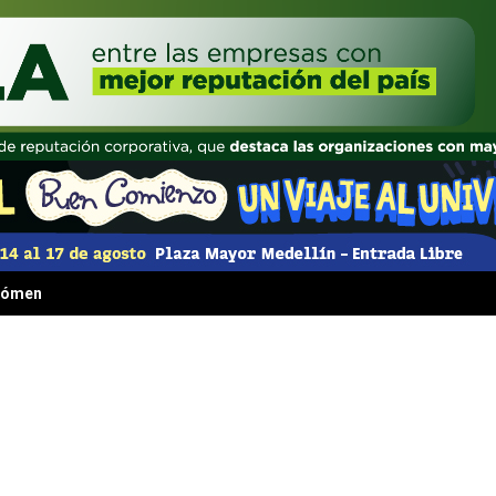
 fenómeno irresistible que transformó la comida rápida para siempre