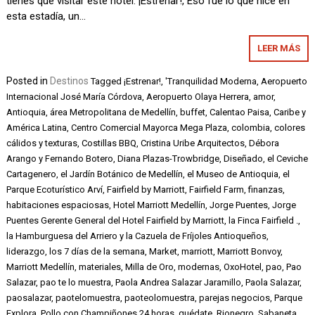
tienes que visitar este hotel. ¡Estrenar!, Eso fue lo que hice en
esta estadía, un…
LEER MÁS
Posted in
Destinos
Tagged
¡Estrenar!
,
'Tranquilidad Moderna
,
Aeropuerto
Internacional José María Córdova
,
Aeropuerto Olaya Herrera
,
amor
,
Antioquia
,
área Metropolitana de Medellín
,
buffet
,
Calentao Paisa
,
Caribe y
América Latina
,
Centro Comercial Mayorca Mega Plaza
,
colombia
,
colores
cálidos y texturas
,
Costillas BBQ
,
Cristina Uribe Arquitectos
,
Débora
Arango y Fernando Botero
,
Diana Plazas-Trowbridge
,
Diseñado
,
el Ceviche
Cartagenero
,
el Jardín Botánico de Medellín
,
el Museo de Antioquia
,
el
Parque Ecoturístico Arví
,
Fairfield by Marriott
,
Fairfield Farm
,
finanzas
,
habitaciones espaciosas
,
Hotel Marriott Medellín
,
Jorge Puentes
,
Jorge
Puentes Gerente General del Hotel Fairfield by Marriott
,
la Finca Fairfield .
,
la Hamburguesa del Arriero y la Cazuela de Fríjoles Antioqueños
,
liderazgo
,
los 7 días de la semana
,
Market
,
marriott
,
Marriott Bonvoy
,
Marriott Medellín
,
materiales
,
Milla de Oro
,
modernas
,
OxoHotel
,
pao
,
Pao
Salazar
,
pao te lo muestra
,
Paola Andrea Salazar Jaramillo
,
Paola Salazar
,
paosalazar
,
paotelomuestra
,
paoteolomuestra
,
parejas negocios
,
Parque
Explora
,
Pollo con Champiñones 24 horas
,
quédate
,
Rionegro
,
Sabaneta
,