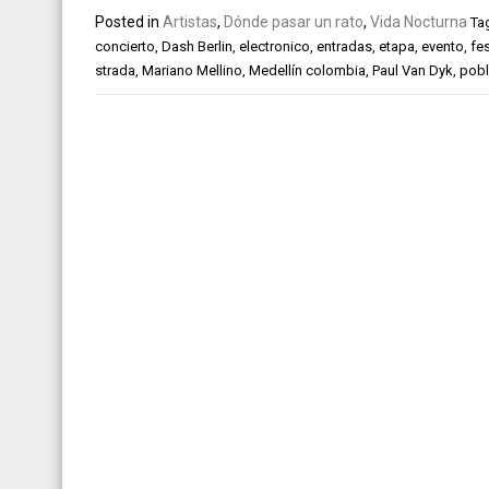
Posted in
Artistas
,
Dónde pasar un rato
,
Vida Nocturna
Ta
concierto
,
Dash Berlin
,
electronico
,
entradas
,
etapa
,
evento
,
fe
strada
,
Mariano Mellino
,
Medellín colombia
,
Paul Van Dyk
,
pob