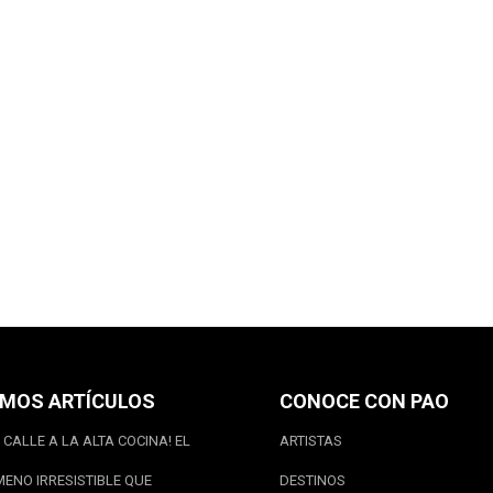
IMOS ARTÍCULOS
CONOCE CON PAO
 CALLE A LA ALTA COCINA! EL
ARTISTAS
ENO IRRESISTIBLE QUE
DESTINOS