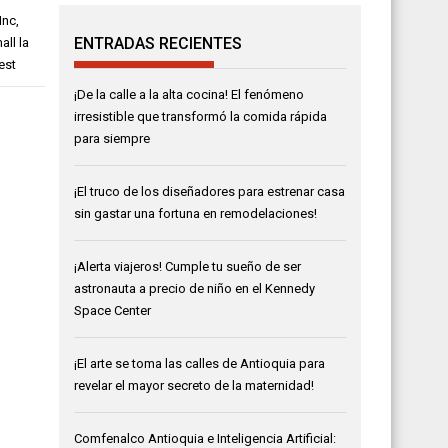
Inc
,
ENTRADAS RECIENTES
all la
est
¡De la calle a la alta cocina! El fenómeno
irresistible que transformó la comida rápida
para siempre
¡El truco de los diseñadores para estrenar casa
sin gastar una fortuna en remodelaciones!
¡Alerta viajeros! Cumple tu sueño de ser
astronauta a precio de niño en el Kennedy
Space Center
¡El arte se toma las calles de Antioquia para
revelar el mayor secreto de la maternidad!
Comfenalco Antioquia e Inteligencia Artificial: