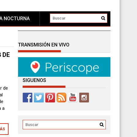
DA NOCTURNA
TRANSMISIÓN EN VIVO
 DE
SIGUENOS
r de
al
de
a a
MÁS