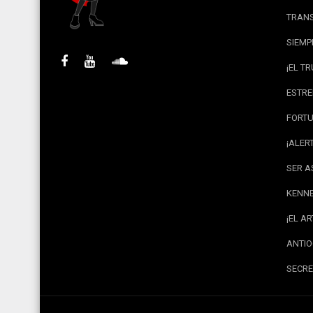
TRANS
SIEMP
¡EL T
ESTRE
FORTU
¡ALER
SER A
KENNE
¡EL A
ANTIO
SECRE