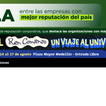
 fenómeno irresistible que transformó la comida rápida para siempre