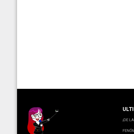
ULT
¡DE LA
FENÓM