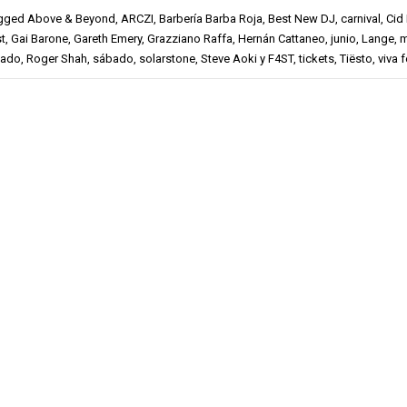
gged
Above & Beyond
,
ARCZI
,
Barbería Barba Roja
,
Best New DJ
,
carnival
,
Cid 
st
,
Gai Barone
,
Gareth Emery
,
Grazziano Raffa
,
Hernán Cattaneo
,
junio
,
Lange
,
m
lado
,
Roger Shah
,
sábado
,
solarstone
,
Steve Aoki y F4ST
,
tickets
,
Tiësto
,
viva f