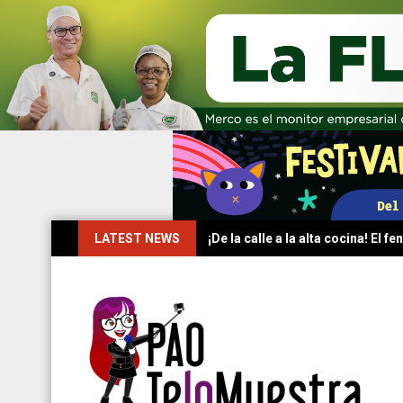
Skip
LATEST NEWS
¡De la calle a la alta cocina! El
to
content