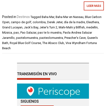
LEER MÁS
Posted in
Destinos
Tagged
Baha Mar
,
Baha Mar en Nassau
,
Blue Carbon
Open
,
campo de golf
,
colombia
,
Derek Jeter
,
día de la madre
,
Eleuthera
,
Grand Lucayan
,
Jack's Bay
,
Jeter's Turn 2
,
Mahi-Mahi y Billfish
,
medellin
,
Música
,
pao
,
Pao Salazar
,
pao te lo muestra
,
Paola Andrea Salazar
Jaramillo
,
paotelomuestra
,
paoteolomuestra
,
Preacher's Cave
,
Queen's
Bath
,
Royal Blue Golf Course
,
The Abaco Club
,
Viva Wyndham Fortuna
Beach
TRANSMISIÓN EN VIVO
SIGUENOS