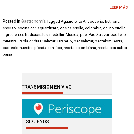
LEER MÁS
Posted in
Gastronomía
Tagged
Aguardiente Antioqueño
,
butifarra
,
chorizo
,
cocina con aguardiente
,
cocina criolla
,
colombia
,
delirio criollo
,
ingredientes tradicionales
,
medellin
,
Música
,
pao
,
Pao Salazar
,
pao te lo
muestra
,
Paola Andrea Salazar Jaramillo
,
paosalazar
,
paotelomuestra
,
paoteolomuestra
,
picada con licor
,
receta colombiana
,
receta con sabor
paisa
TRANSMISIÓN EN VIVO
SIGUENOS