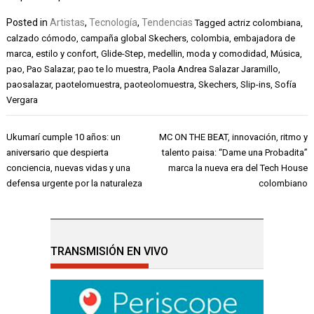
Posted in
Artistas
,
Tecnología
,
Tendencias
Tagged
actriz colombiana
,
calzado cómodo
,
campaña global Skechers
,
colombia
,
embajadora de
marca
,
estilo y confort
,
Glide-Step
,
medellin
,
moda y comodidad
,
Música
,
pao
,
Pao Salazar
,
pao te lo muestra
,
Paola Andrea Salazar Jaramillo
,
paosalazar
,
paotelomuestra
,
paoteolomuestra
,
Skechers
,
Slip-ins
,
Sofía
Vergara
Navegación
Ukumarí cumple 10 años: un
MC ON THE BEAT, innovación, ritmo y
de
aniversario que despierta
talento paisa: “Dame una Probadita”
entradas
conciencia, nuevas vidas y una
marca la nueva era del Tech House
defensa urgente por la naturaleza
colombiano
TRANSMISIÓN EN VIVO