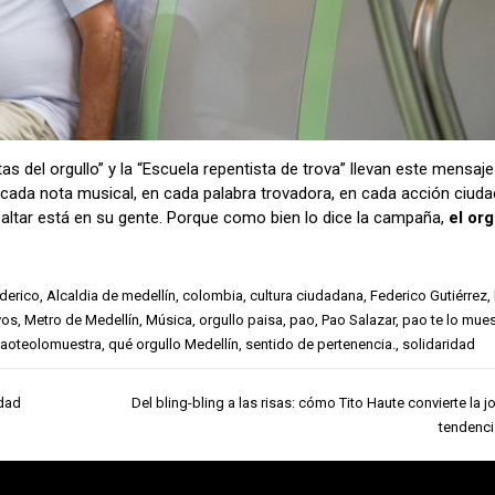
 del orgullo” y la “Escuela repentista de trova” llevan este mensaje
n cada nota musical, en cada palabra trovadora, en cada acción ciuda
saltar está en su gente. Porque como bien lo dice la campaña,
el org
derico
,
Alcaldia de medellín
,
colombia
,
cultura ciudadana
,
Federico Gutiérrez
,
vos
,
Metro de Medellín
,
Música
,
orgullo paisa
,
pao
,
Pao Salazar
,
pao te lo mues
aoteolomuestra
,
qué orgullo Medellín
,
sentido de pertenencia.
,
solidaridad
udad
Del bling-bling a las risas: cómo Tito Haute convierte la j
tendencia