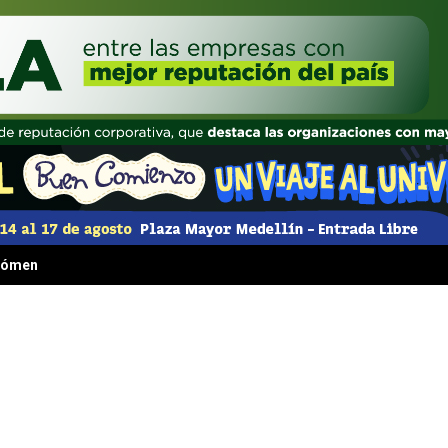
 fenómeno irresistible que transformó la comida rápida para siempre