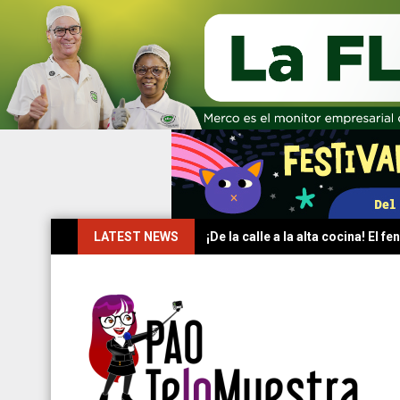
Skip
LATEST NEWS
¡De la calle a la alta cocina! El
to
content