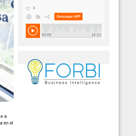
os a
a en el