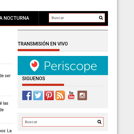
DA NOCTURNA
TRANSMISIÓN EN VIVO
de ser
SIGUENOS
é las
 de
nos: La