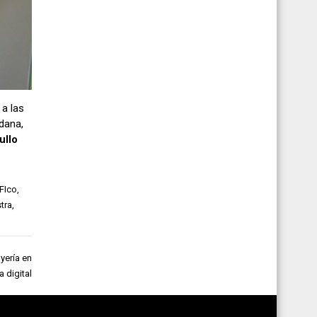
 a las
dana,
ullo
FIco
,
tra
,
oyería en
 digital