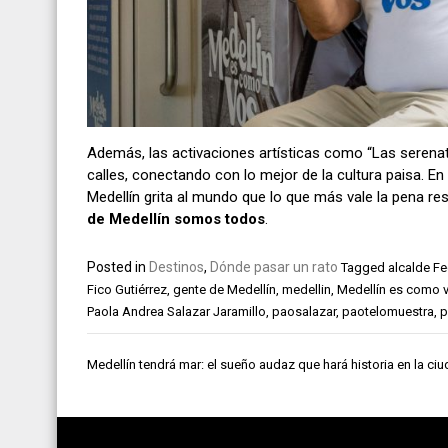
Además, las activaciones artísticas como “Las serenatas
calles, conectando con lo mejor de la cultura paisa. E
Medellín grita al mundo que lo que más vale la pena re
de Medellín somos todos
.
Posted in
Destinos
,
Dónde pasar un rato
Tagged
alcalde Fe
Fico Gutiérrez
,
gente de Medellín
,
medellin
,
Medellín es como 
Paola Andrea Salazar Jaramillo
,
paosalazar
,
paotelomuestra
,
p
Navegación
Medellín tendrá mar: el sueño audaz que hará historia en la ci
de
entradas