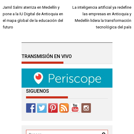
Navegación
Jamil Salmi aterriza en Medellín y
La inteligencia artificial ya redefine
de
pone a la IU Digital de Antioquia en
las empresas en Antioquia y
entradas
el mapa global de la educación del
Medellín lidera la transformación
futuro
tecnológica del país
TRANSMISIÓN EN VIVO
SIGUENOS