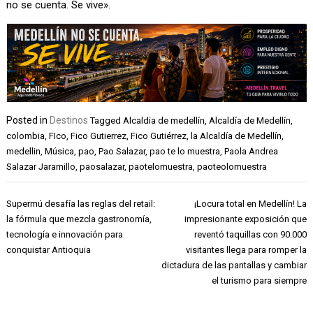
no se cuenta. Se vive».
Posted in
Destinos
Tagged
Alcaldia de medellín
,
Alcaldía de Medellín
,
colombia
,
FIco
,
Fico Gutierrez
,
Fico Gutiérrez
,
la Alcaldía de Medellín
,
medellin
,
Música
,
pao
,
Pao Salazar
,
pao te lo muestra
,
Paola Andrea
Salazar Jaramillo
,
paosalazar
,
paotelomuestra
,
paoteolomuestra
Navegación
Supermú desafía las reglas del retail:
¡Locura total en Medellín! La
de
la fórmula que mezcla gastronomía,
impresionante exposición que
entradas
tecnología e innovación para
reventó taquillas con 90.000
conquistar Antioquia
visitantes llega para romper la
dictadura de las pantallas y cambiar
el turismo para siempre